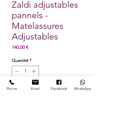
Zaldi adjustables
pannels -
Matelassures
Adjustables
Prix
140,00 €
Quantité
*
Phone
Email
Facebook
WhatsApp
Ajouter au panier
FRANÇAIS